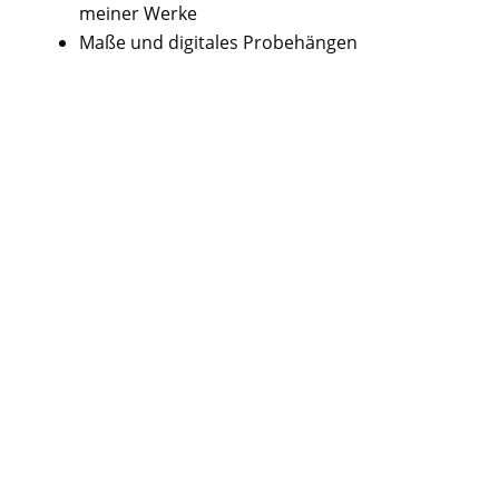
meiner Werke
Maße und digitales Probehängen
Datenschutz
Hiermit melde ich mich zu Deinem Kunst-
Newsletter an. Eine Abmeldung ist jederzeit
möglich. Ich erkläre mich mit der
Datenschutzerklärung einverstanden.
Link
zur Datenschutzerklärung
Senden