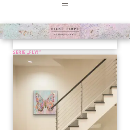
SERIE „FLY!“