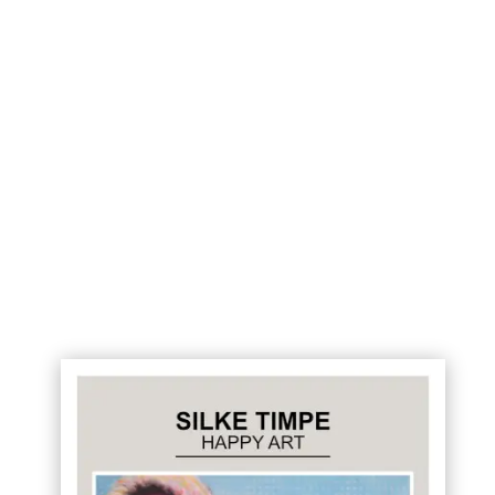
Datenschutz
Hiermit melde ich mich zu Deinem Kunst-
Newsletter an. Eine Abmeldung ist jederzeit
möglich. Ich erkläre mich mit der
Datenschutzerklärung einverstanden.
Link
zur Datenschutzerklärung
Senden