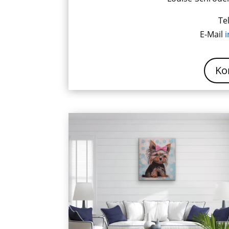
Te
E-Mail
i
Ko