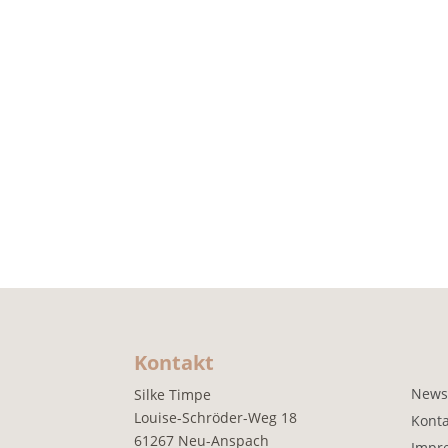
Kontakt
News
Silke Timpe
Louise-Schröder-Weg 18
Konta
61267 Neu-Anspach
Impr