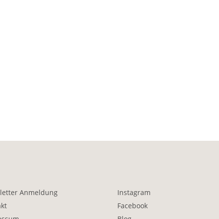
letter Anmeldung
Instagram
kt
Facebook
essum
Blog